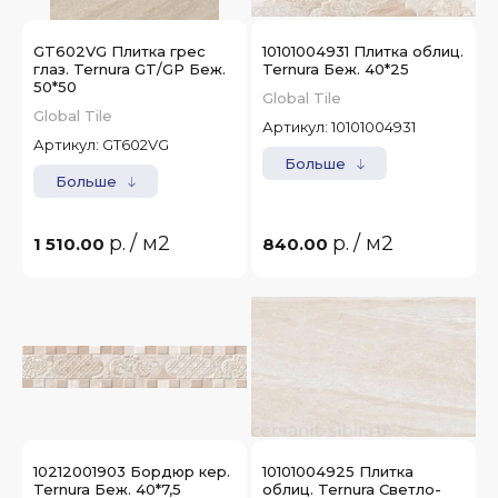
GT602VG Плитка грес
10101004931 Плитка облиц.
глаз. Ternura GT/GP Беж.
Ternura Беж. 40*25
50*50
Global Tile
Global Tile
Артикул:
10101004931
Артикул:
GT602VG
Больше
Больше
р.
/ м2
р.
/ м2
1 510.00
840.00
10212001903 Бордюр кер.
10101004925 Плитка
Ternura Беж. 40*7,5
облиц. Ternura Светло-