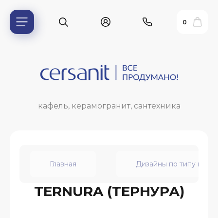
0
кафель, керамогранит, сантехника
Главная
Дизайны по типу пом
ь?
TERNURA (ТЕРНУРА)
ия