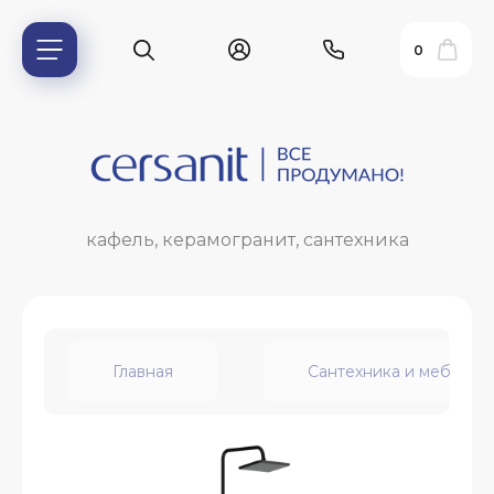
0
кафель, керамогранит, сантехника
Главная
Сантехника и мебель д
ь?
ия