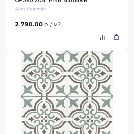
GFU60120BTP14R матовый
Alma Ceramica
2 790.00
р.
/ м2