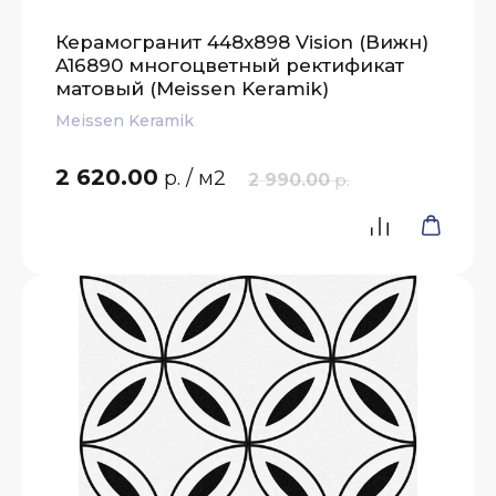
Керамогранит 448x898 Vision (Вижн)
A16890 многоцветный ректификат
матовый (Meissen Keramik)
Meissen Keramik
2 620.00
р.
/ м2
2 990.00
р.