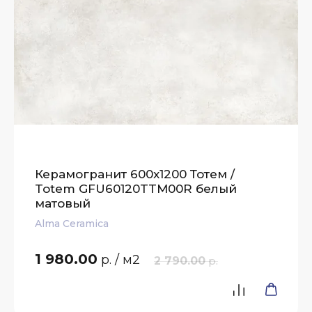
Керамогранит 600x1200 Тотем /
Totem GFU60120TTM00R белый
матовый
Alma Ceramica
1 980.00
р.
/ м2
2 790.00
р.