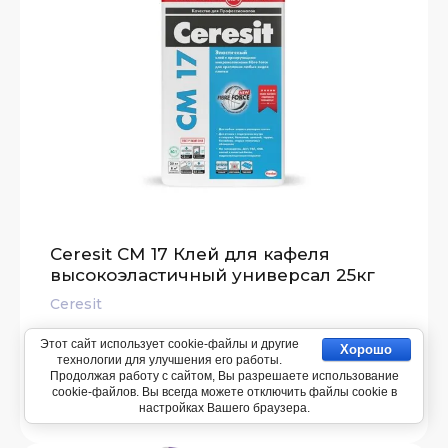
Ceresit СМ 17 Клей для кафеля
высокоэластичный универсал 25кг
Ceresit
Этот сайт использует cookie-файлы и другие
Хорошо
2 935.00
р.
/ шт
технологии для улучшения его работы.
Продолжая работу с сайтом, Вы разрешаете использование
cookie-файлов. Вы всегда можете отключить файлы cookie в
настройках Вашего браузера.