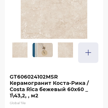
GT606024102MSR
Керамогранит Коста-Рика /
Costa Rica бежевый 60x60 _
1\43,2, , м2
Global Tile