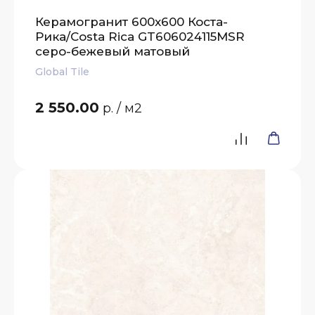
Керамогранит 600x600 Коста-
Рика/Costa Rica GT606024115MSR
серо-бежевый матовый
Global Tile
2 550.00
р.
/ м2