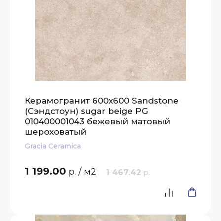
Керамогранит 600x600 Sandstone
(Сэндстоун) sugar beige PG
010400001043 бежевый матовый
шероховатый
Gracia Ceramica
1 199.00
р.
/ м2
1 467.42
р.