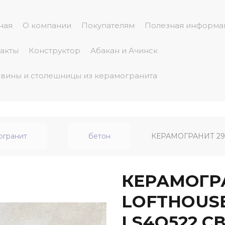
ная
О компании
Покупателям
Полезная информа
акты
Конструктор
Абакан и Ачинск
вины и столешницы из керамогранита
огранит
бетон
КЕРАМОГРАНИТ 297
КЕРАМОГРА
LOFTHOUSE
LS4O522 С