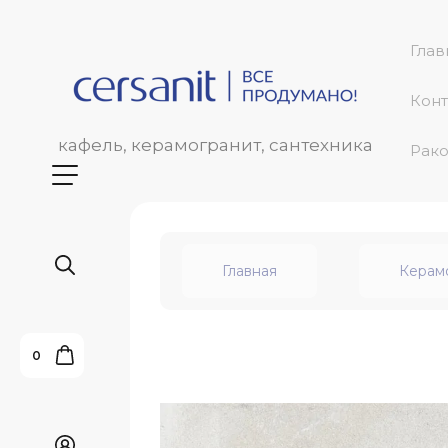
Глав
Конт
кафель, керамогранит, сантехника
Рако
Главная
Керам
0