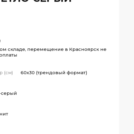
и
ном складе, перемещение в Красноярск не
 оплаты
р (см)
60x30 (трендовый формат)
-серый
нит