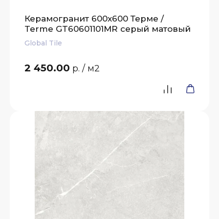
Керамогранит 600x600 Терме /
Terme GT60601101MR серый матовый
Global Tile
2 450.00
р.
/ м2