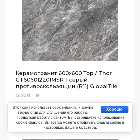
Керамогранит 600x600 Тор / Thor
GT606012201MSR11 серый
противоскользящий (R11) GlobalTile
Global Tile
Этот сайт использует cookie-файлы и другие
Хорошо
2 550.00
р.
/ м2
технологии для улучшения его работы.
Продолжая работу с сайтом, Вы разрешаете использование
cookie-файлов. Вы всегда можете отключить файлы cookie в
настройках Вашего браузера.