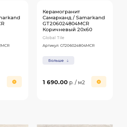
Керамогранит
markand
Самарканд / Samarkand
CR
GT206024804MCR
Коричневый 20x60
Global Tile
2MCR
Артикул:
GT206024804MCR
Больше
1 690.00
2
р.
/ м2