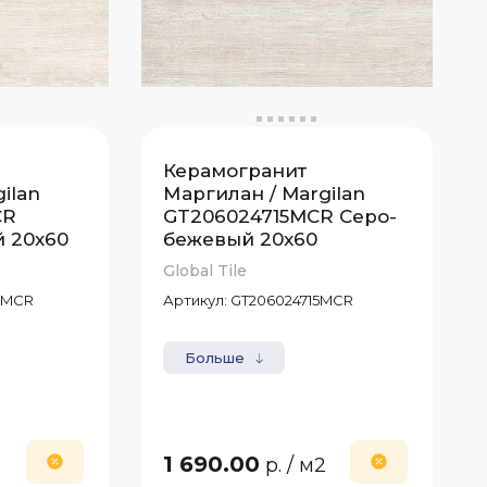
Керамогранит
ilan
Маргилан / Margilan
CR
GT206024715MCR Серо-
 20x60
бежевый 20x60
Global Tile
7MCR
Артикул:
GT206024715MCR
Больше
1 690.00
2
р.
/ м2