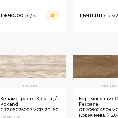
1 690.00
1 690.00
р.
/ м2
р.
/ м
Керамогранит Коканд /
Керамогранит Ф
Kokand
Fergana
GT206025007MCR 20x60
GT206024904M
Коричневый 20
Global Tile