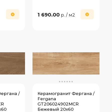
1 690.00
2
р.
/ м2
ергана /
Керамогранит Фергана /
Fergana
CR
GT206024902MCR
x60
Бежевый 20x60