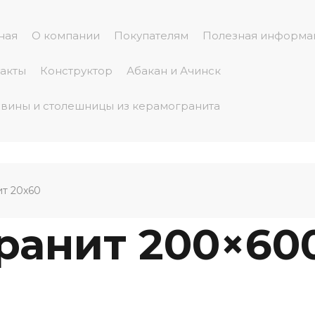
ная
О компании
Покупателям
Полезная информа
акты
Конструктор
Абакан и Ачинск
вины и столешницы из керамогранита
ит 20x60
ранит 200×60