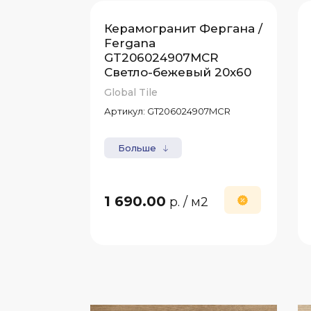
Керамогранит Фергана /
Fergana
GT206024907MCR
Светло-бежевый 20x60
Global Tile
Артикул:
GT206024907MCR
Больше
1 690.00
р.
/ м2