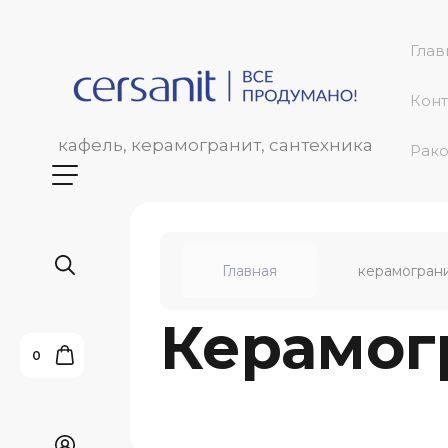
Глав
Конт
кафель, керамогранит, сантехника
Рако
Главная
керамогран
Керамог
0