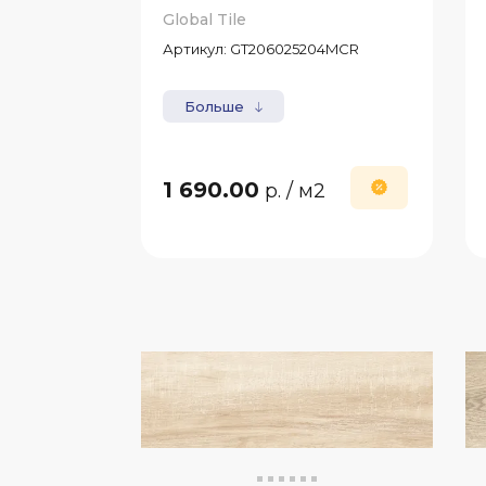
Global Tile
Артикул:
GT206025204MCR
Больше
1 690.00
р.
/ м2