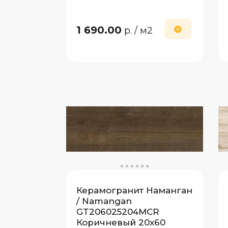
1 690.00
р.
/ м2
Керамогранит Наманган
/ Namangan
GT206025204MCR
Коричневый 20x60