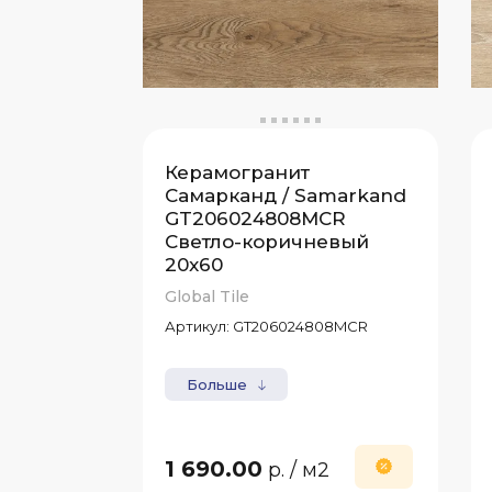
Керамогранит
Самарканд / Samarkand
GT206024808MCR
Светло-коричневый
20x60
Global Tile
Артикул:
GT206024808MCR
Больше
1 690.00
р.
/ м2