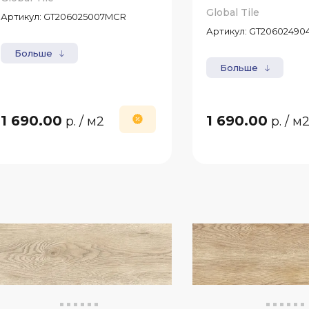
Global Tile
Артикул:
GT206025007MCR
Артикул:
GT20602490
Больше
Больше
1 690.00
1 690.00
р.
/ м2
р.
/ м