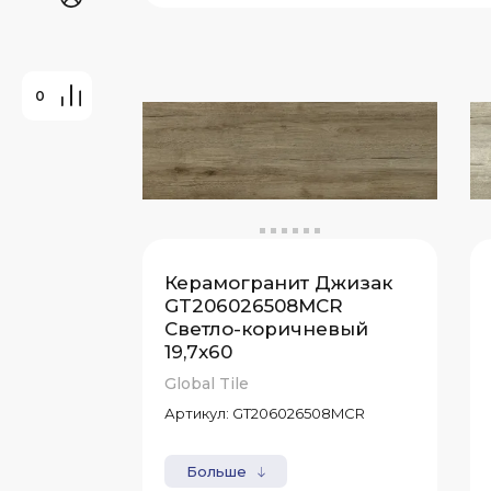
0
Керамогранит Джизак
GT206026508MСR
Светло-коричневый
19,7x60
Global Tile
Артикул:
GT206026508MСR
Больше