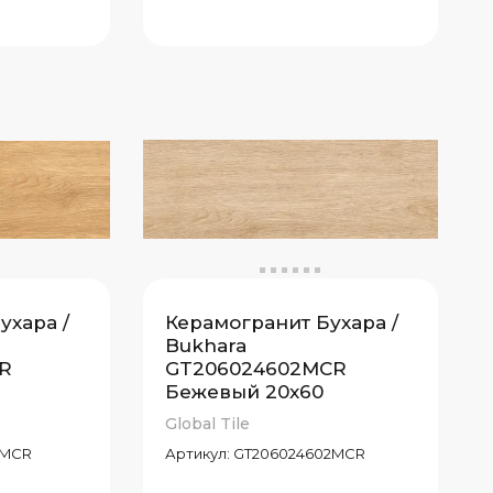
ухара /
Керамогранит Бухара /
Bukhara
R
GT206024602MCR
Бежевый 20x60
Global Tile
9MCR
Артикул:
GT206024602MCR