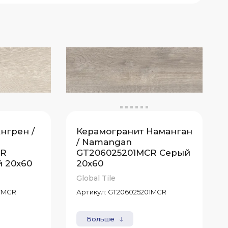
нгрен /
Керамогранит Наманган
/ Namangan
CR
GT206025201MCR Серый
 20x60
20x60
Global Tile
7MCR
Артикул:
GT206025201MCR
Больше