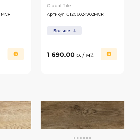
Global Tile
4MCR
Артикул:
GT206024902MCR
Больше
1 690.00
2
р.
/ м2