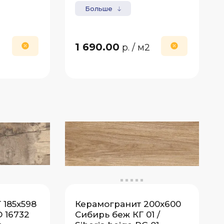
Больше
1 690.00
2
р.
/ м2
185x598
Керамогранит 200x600
16732
Сибирь беж КГ 01 /