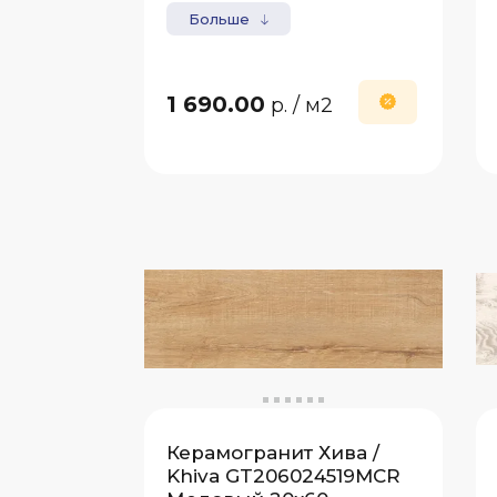
Больше
1 690.00
р.
/ м2
Керамогранит Хива /
Khiva GT206024519MCR