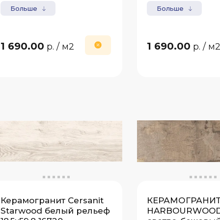
Больше
Больше
1 690.00
1 690.00
р.
/ м2
р.
/ м
Керамогранит Cersanit
КЕРАМОГРАНИТ 
Starwood белый рельеф
HARBOURWOOD 