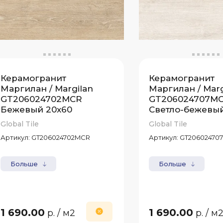
Керамогранит
Керамогранит
Маргилан / Margilan
Маргилан / Marg
GT206024702MCR
GT206024707M
Бежевый 20x60
Светло-бежевый
Global Tile
Global Tile
Артикул:
GT206024702MCR
Артикул:
GT20602470
Больше
Больше
1 690.00
1 690.00
р.
/ м2
р.
/ м