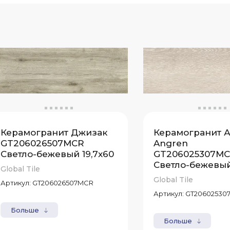
Керамогранит Джизак
Керамогранит А
GT206026507MСR
Angren
Светло-бежевый 19,7x60
GT206025307M
Светло-бежевый
Global Tile
Global Tile
Артикул:
GT206026507MСR
Артикул:
GT20602530
Больше
Больше