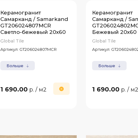
Керамогранит
Керамогранит
Самарканд / Samarkand
Самарканд / Sa
GT206024807MCR
GT206024802M
Светло-бежевый 20x60
Бежевый 20x60
Global Tile
Global Tile
Артикул:
GT206024807MCR
Артикул:
GT20602480
Больше
Больше
1 690.00
1 690.00
р.
/ м2
р.
/ м