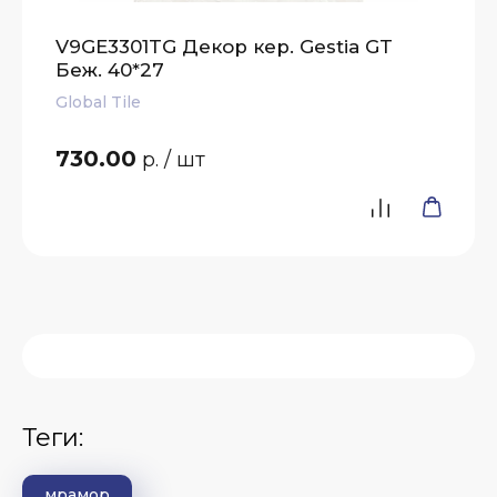
V9GE3301TG Декор кер. Gestia GT
Беж. 40*27
Global Tile
730.00
р.
/ шт
теги:
мрамор