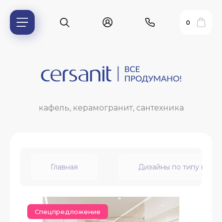
0
кафель, керамогранит, сантехника
Главная
Дизайны по типу пом
ь?
ия
Спецпредложение