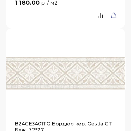
1 180.00
р.
/ м2
B24GE3401TG Бордюр кер. Gestia GT
Беж. 7,7*27