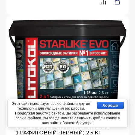
Этот сайт использует cookie-файлы и другие
Хорошо
технологии для улучшения его работы.
ЗАТИРКА ЭПОКСИДНАЯ
Продолжая работу с сайтом, Вы разрешаете использование
cookie-файлов. Вы всегда можете отключить файлы cookie в
ДВУХКОМПОНЕНТНАЯ LITOKOL
настройках Вашего браузера.
STARLIKE EVO S.140 NERO GRAFITE
(ГРАФИТОВЫЙ ЧЕРНЫЙ) 2,5 КГ