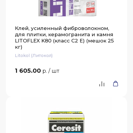
Клей, усиленный фиброволокном,
для плитки, керамогранита и камня
LITOFLEX K80 (класс С2 E) (мешок 25
кг)
Litokol (Литокол)
1 605.00
р.
/ шт