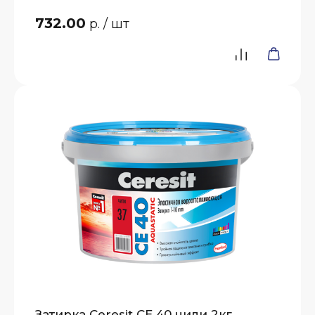
732.00
р.
/ шт
Затирка Ceresit СЕ 40 чили 2кг