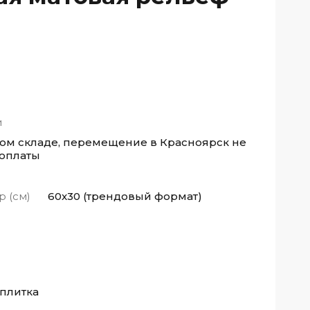
и
ном складе, перемещение в Красноярск не
 оплаты
р (см)
60x30 (трендовый формат)
 плитка