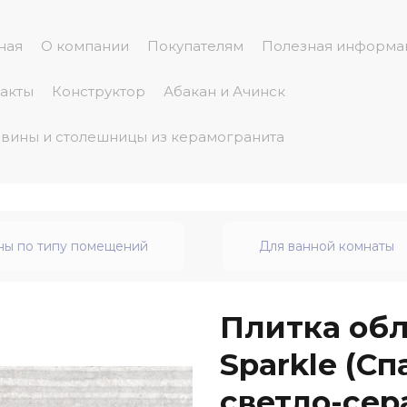
ная
О компании
Покупателям
Полезная информа
акты
Конструктор
Абакан и Ачинск
вины и столешницы из керамогранита
ны по типу помещений
Для ванной комнаты
Плитка об
Sparkle (С
светло-сер