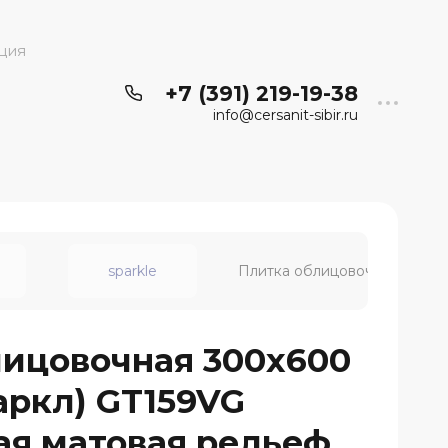
ция
+7 (391) 219-19-38
info@cersanit-sibir.ru
sparkle
Плитка облицовочная 300x60
лицовочная 300x600
паркл) GT159VG
ая матовая рельеф