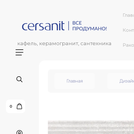
Глав
Конт
кафель, керамогранит, сантехника
Рако
Главная
Дизай
0