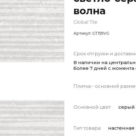
волна
Global Tile
Артикул:
GT159VG
Срок отгрузки и доставк
В наличии на централь
более 7 дней с момента
Плитка - основной разме
Основной цвет
серый
Тип товара
настенная