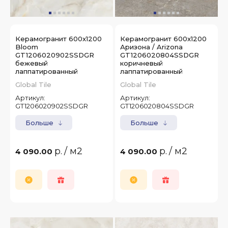
Керамогранит 600x1200
Керамогранит 600x1200
Bloom
Аризона / Arizona
GT1206020902SSDGR
GT1206020804SSDGR
бежевый
коричневый
лаппатированный
лаппатированный
Global Tile
Global Tile
Артикул:
Артикул:
GT1206020902SSDGR
GT1206020804SSDGR
Больше
Больше
р.
/ м2
р.
/ м2
4 090.00
4 090.00