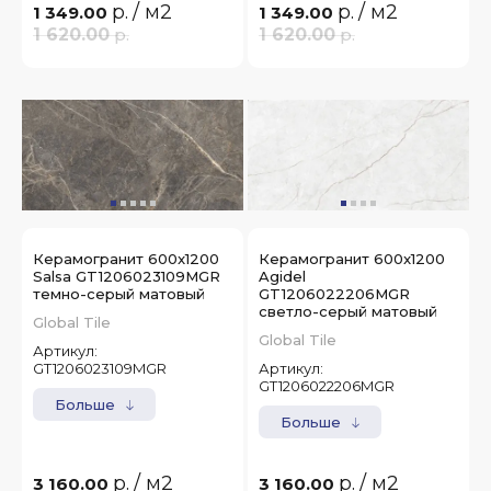
р.
/ м2
р.
/ м2
1 349.00
1 349.00
1 620.00
р.
1 620.00
р.
Керамогранит 600x1200
Керамогранит 600x1200
Salsa GT1206023109MGR
Agidel
темно-серый матовый
GT1206022206MGR
светло-серый матовый
Global Tile
Global Tile
Артикул:
GT1206023109MGR
Артикул:
GT1206022206MGR
Больше
Больше
р.
/ м2
р.
/ м2
3 160.00
3 160.00