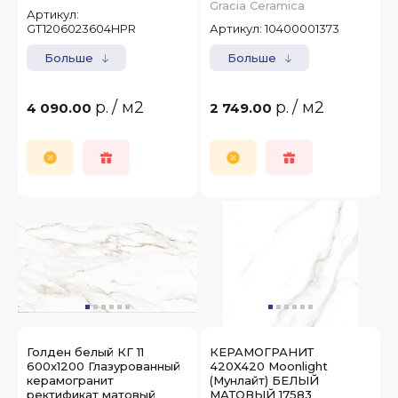
Gracia Ceramica
Артикул:
GT1206023604HPR
Артикул:
10400001373
Больше
Больше
р.
/ м2
р.
/ м2
4 090.00
2 749.00
Голден белый КГ 11
КЕРАМОГРАНИТ
600х1200 Глазурованный
420X420 Moonlight
керамогранит
(Мунлайт) БЕЛЫЙ
ректификат матовый
МАТОВЫЙ 17583