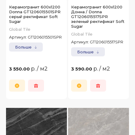
Керамогранит 600x1200
Керамогранит 600x1200
Donna GT1206015501SPR
Донна / Donna
серый ректификат Soft
GT1206015517SPR
Sugar
зеленый ректификат Soft
Sugar
Global Tile
Global Tile
Артикул:
GT1206015501SPR
Артикул:
GT1206015517SPR
Больше
Больше
р.
/ м2
р.
/ м2
3 550.00
3 590.00