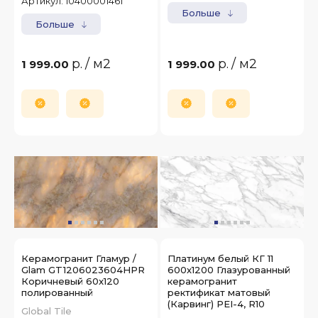
Артикул:
10400001461
Больше
Больше
р.
/ м2
р.
/ м2
1 999.00
1 999.00
Керамогранит Гламур /
Платинум белый КГ 11
Glam GT1206023604HPR
600х1200 Глазурованный
Коричневый 60x120
керамогранит
полированный
ректификат матовый
(Карвинг) PEI-4, R10
Global Tile