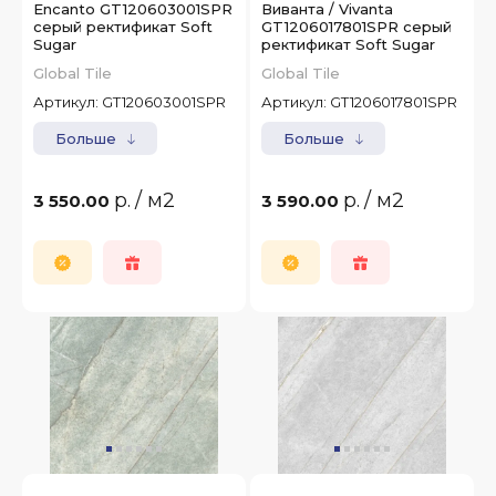
Encanto GT120603001SPR
Виванта / Vivanta
серый ректификат Soft
GT1206017801SPR серый
Sugar
ректификат Soft Sugar
Global Tile
Global Tile
Артикул:
GT120603001SPR
Артикул:
GT1206017801SPR
Больше
Больше
р.
/ м2
р.
/ м2
3 550.00
3 590.00