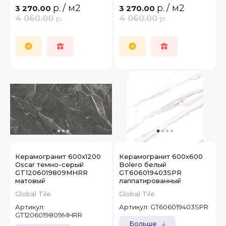
р.
/ м2
р.
/ м2
3 270.00
3 270.00
4 060.00
р.
4 060.00
р.
Керамогранит 600x1200
Керамогранит 600x600
Oscar темно-серый
Bolero белый
GT1206019809MHRR
GT606019403SPR
матовый
лаппатированный
Global Tile
Global Tile
Артикул:
Артикул:
GT606019403SPR
GT1206019809MHRR
Больше