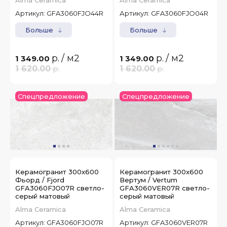
Артикул:
GFA3060FJO44R
Артикул:
GFA3060FJO04R
Больше
Больше
р.
/ м2
р.
/ м2
1 349.00
1 349.00
1 620.00
р.
1 620.00
р.
Спецпредложение
Спецпредложение
Керамогранит 300x600
Керамогранит 300x600
Фьорд / Fjord
Вертум / Vertum
GFA3060FJO07R светло-
GFA3060VER07R светло-
серый матовый
серый матовый
Alma Ceramica
Alma Ceramica
Артикул:
GFA3060FJO07R
Артикул:
GFA3060VER07R