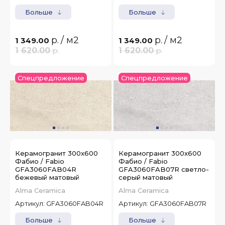
Больше
Больше
р.
/ м2
р.
/ м2
1 349.00
1 349.00
1 620.00
р.
1 620.00
р.
Спецпредложение
Спецпредложение
Керамогранит 300x600
Керамогранит 300x600
Фабио / Fabio
Фабио / Fabio
GFA3060FAB04R
GFA3060FAB07R светло-
бежевый матовый
серый матовый
Alma Ceramica
Alma Ceramica
Артикул:
GFA3060FAB04R
Артикул:
GFA3060FAB07R
Больше
Больше