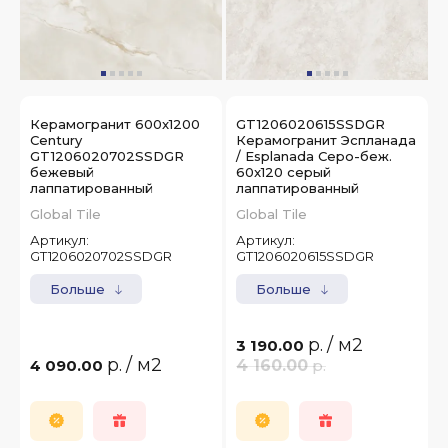
Керамогранит 600x1200
GT1206020615SSDGR
Century
Керамогранит Эспланада
GT1206020702SSDGR
/ Esplanada Серо-беж.
бежевый
60x120 серый
лаппатированный
лаппатированный
Global Tile
Global Tile
Артикул:
Артикул:
GT1206020702SSDGR
GT1206020615SSDGR
Больше
Больше
р.
/ м2
3 190.00
р.
/ м2
4 090.00
4 160.00
р.