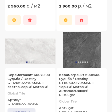
р.
/ м2
р.
/ м2
2 960.00
2 960.00
Керамогранит 600x1200
Керамогранит 600x600
Судьба / Destiny
Судьба / Destiny
GT1206022706MSR11
GT606022705MSR11
светло-серый матовый
Черный матовый
Антискользящий
Global Tile
R11+Sugar
Артикул:
Global Tile
GT1206022706MSR11
Артикул:
GT606022705MSR11
Больше