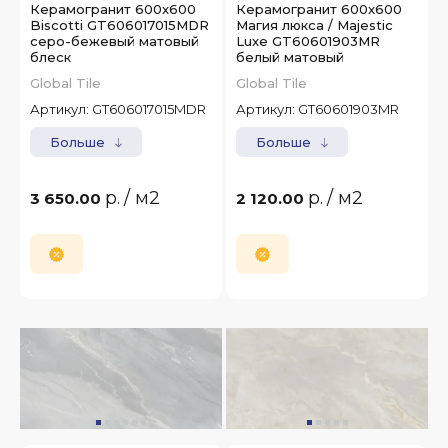
Керамогранит 600x600
Керамогранит 600x600
Biscotti GT606017015MDR
Магия люкса / Majestic
серо-бежевый матовый
Luxe GT60601903MR
блеск
белый матовый
Global Tile
Global Tile
Артикул:
GT606017015MDR
Артикул:
GT60601903MR
Больше
Больше
р.
/ м2
р.
/ м2
3 650.00
2 120.00