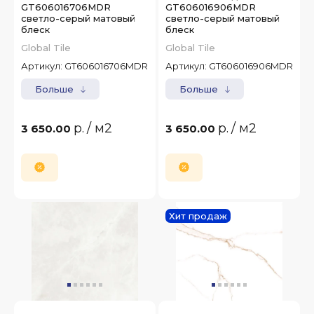
GT606016706MDR
GT606016906MDR
светло-серый матовый
светло-серый матовый
блеск
блеск
Global Tile
Global Tile
Артикул:
GT606016706MDR
Артикул:
GT606016906MDR
Больше
Больше
р.
/ м2
р.
/ м2
3 650.00
3 650.00
Хит продаж