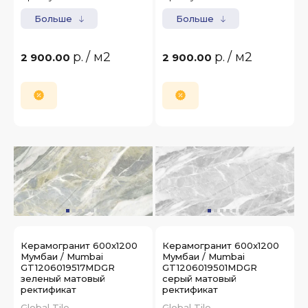
Больше
Больше
р.
/ м2
р.
/ м2
2 900.00
2 900.00
Керамогранит 600x1200
Керамогранит 600x1200
Мумбаи / Mumbai
Мумбаи / Mumbai
GT1206019517MDGR
GT1206019501MDGR
зеленый матовый
серый матовый
ректификат
ректификат
Global Tile
Global Tile