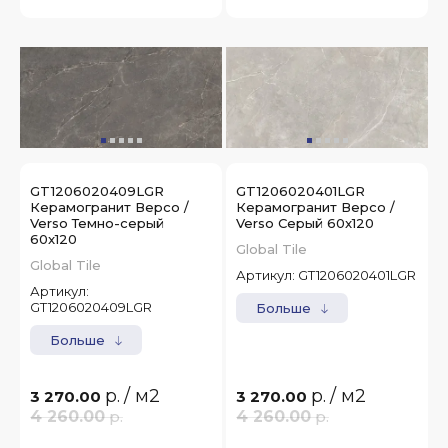
GT1206020409LGR
GT1206020401LGR
Керамогранит Версо /
Керамогранит Версо /
Verso Темно-серый
Verso Серый 60x120
60x120
Global Tile
Global Tile
Артикул:
GT1206020401LGR
Артикул:
GT1206020409LGR
Больше
Больше
р.
/ м2
р.
/ м2
3 270.00
3 270.00
4 260.00
р.
4 260.00
р.