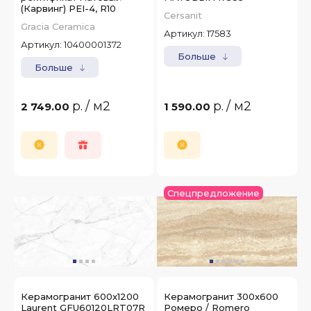
(Карвинг) PEI-4, R10
Cersanit
Gracia Ceramica
Артикул:
17583
Артикул:
10400001372
Больше
Больше
р.
/ м2
р.
/ м2
2 749.00
1 590.00
Спецпредложение
Керамогранит 600x1200
Керамогранит 300x600
Laurent GFU60120LRT07R
Ромеро / Romero