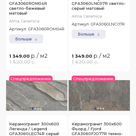
GFA3060ROM04R
GFA3060LNC07R светло-
светло-бежевый
серый матовый
матовый
Alma Ceramica
Alma Ceramica
Артикул:
GFA3060LNC07R
Артикул:
GFA3060ROM04R
Больше
Больше
р.
/ м2
р.
/ м2
1 349.00
1 349.00
1 620.00
р.
1 620.00
р.
Спецпредложение
Спецпредложение
Керамогранит 300x600
Керамогранит 300x600
Легенда / Legend
Фьорд / Fjord
GFA3060LEG74R серый
GFA3060FJO77R темно-