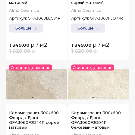
матовый
серый матовый
Alma Ceramica
Alma Ceramica
Артикул:
GFA3060LEG74R
Артикул:
GFA3060FJO77R
Больше
Больше
р.
/ м2
р.
/ м2
1 349.00
1 349.00
1 620.00
р.
1 620.00
р.
Спецпредложение
Спецпредложение
Керамогранит 300x600
Керамогранит 300x600
Фьорд / Fjord
Фьорд / Fjord
GFA3060FJO44R серый
GFA3060FJO04R
матовый
бежевый матовый
Alma Ceramica
Alma Ceramica