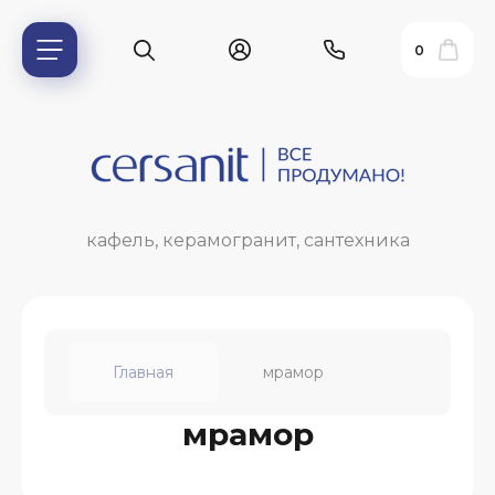
0
кафель, керамогранит, сантехника
Главная
мрамор
ь?
мрамор
ия