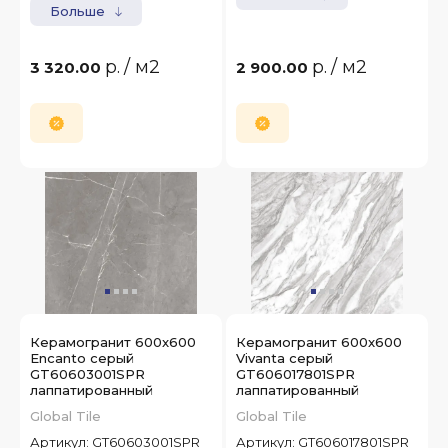
Больше
р.
/ м2
р.
/ м2
3 320.00
2 900.00
Керамогранит 600x600
Керамогранит 600x600
Encanto серый
Vivanta серый
GT60603001SPR
GT606017801SPR
лаппатированный
лаппатированный
Global Tile
Global Tile
Артикул:
GT60603001SPR
Артикул:
GT606017801SPR