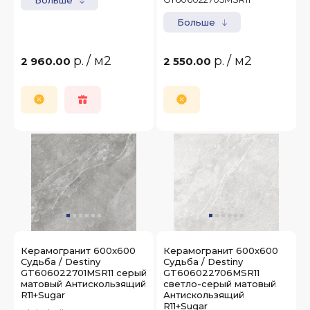
Больше
р.
/ м2
р.
/ м2
2 960.00
2 550.00
Керамогранит 600x600
Керамогранит 600x600
Судьба / Destiny
Судьба / Destiny
GT606022701MSR11 серый
GT606022706MSR11
матовый Антискользящий
светло-серый матовый
R11+Sugar
Антискользящий
R11+Sugar