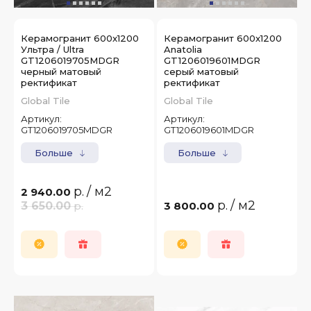
Керамогранит 600x1200
Керамогранит 600x1200
Ультра / Ultra
Anatolia
GT1206019705MDGR
GT1206019601MDGR
черный матовый
серый матовый
ректификат
ректификат
Global Tile
Global Tile
Артикул:
Артикул:
GT1206019705MDGR
GT1206019601MDGR
Больше
Больше
р.
/ м2
2 940.00
р.
/ м2
3 650.00
р.
3 800.00