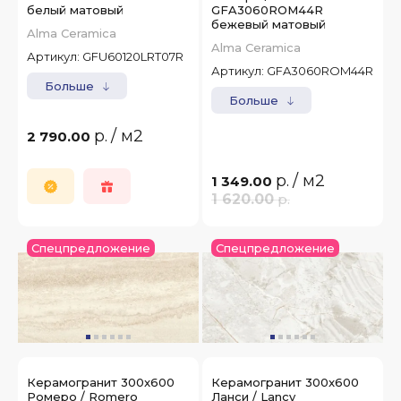
белый матовый
GFA3060ROM44R
бежевый матовый
Alma Ceramica
Alma Ceramica
Артикул:
GFU60120LRT07R
Артикул:
GFA3060ROM44R
Больше
Больше
р.
/ м2
2 790.00
р.
/ м2
1 349.00
1 620.00
р.
Спецпредложение
Спецпредложение
Керамогранит 300x600
Керамогранит 300x600
Ромеро / Romero
Ланси / Lancy