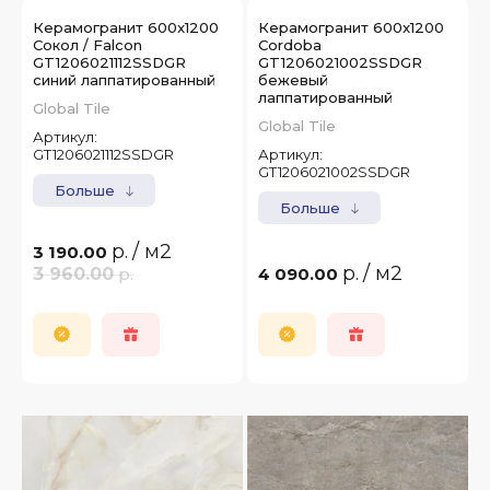
Керамогранит 600x1200
Керамогранит 600x1200
Сокол / Falcon
Cordoba
GT1206021112SSDGR
GT1206021002SSDGR
синий лаппатированный
бежевый
лаппатированный
Global Tile
Global Tile
Артикул:
GT1206021112SSDGR
Артикул:
GT1206021002SSDGR
Больше
Больше
р.
/ м2
3 190.00
р.
/ м2
3 960.00
р.
4 090.00