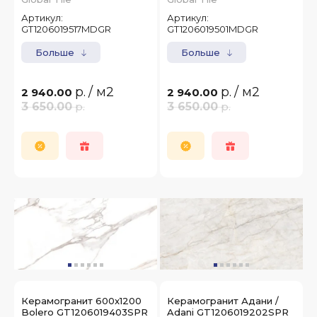
Артикул:
Артикул:
GT1206019517MDGR
GT1206019501MDGR
Больше
Больше
р.
/ м2
р.
/ м2
2 940.00
2 940.00
3 650.00
р.
3 650.00
р.
Керамогранит 600x1200
Керамогранит Адани /
Bolero GT1206019403SPR
Adani GT1206019202SPR