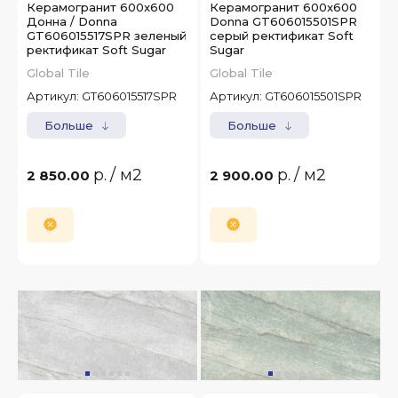
Керамогранит 600x600
Керамогранит 600x600
Донна / Donna
Donna GT606015501SPR
GT606015517SPR зеленый
серый ректификат Soft
ректификат Soft Sugar
Sugar
Global Tile
Global Tile
Артикул:
GT606015517SPR
Артикул:
GT606015501SPR
Больше
Больше
р.
/ м2
р.
/ м2
2 850.00
2 900.00