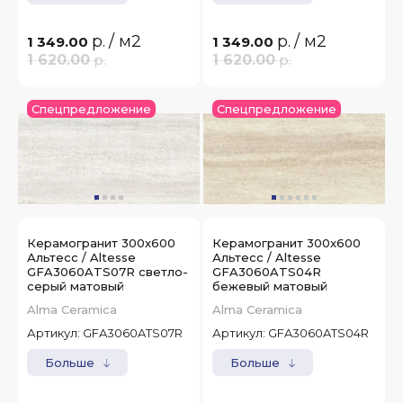
р.
/ м2
р.
/ м2
1 349.00
1 349.00
1 620.00
р.
1 620.00
р.
Спецпредложение
Спецпредложение
Керамогранит 300x600
Керамогранит 300x600
Альтесс / Altesse
Альтесс / Altesse
GFA3060ATS07R светло-
GFA3060ATS04R
серый матовый
бежевый матовый
Alma Ceramica
Alma Ceramica
Артикул:
GFA3060ATS07R
Артикул:
GFA3060ATS04R
Больше
Больше